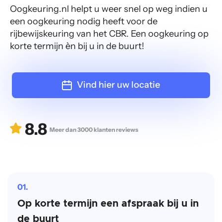
Oogkeuring.nl helpt u weer snel op weg indien u
Over Ons
een oogkeuring nodig heeft voor de
rijbewijskeuring van het CBR. Een oogkeuring op
Contact
korte termijn èn bij u in de buurt!
Vind hier uw locatie
8.8
Meer dan 3000 klanten reviews
01.
Op korte termijn een afspraak bij u in
de buurt