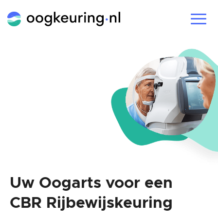
Locaties
Tarieven
FAQ
Ervaringen
Informatie
Werkwijze
Oogkeuring
Uw Oogarts voor een
Diabetes En Uw Rijbewijs
CBR Rijbewijskeuring
Oogaandoendingen
Gezichtsveldonderzoek