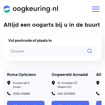
Locaties
Altijd een oogarts bij u in de buurt
Tarieven
Vul postcode of plaats in
FAQ
Ervaringen
Informatie
Werkwijze
Roma Opticiens
Oogwereld Annadal
4D O
Oogkeuring
Kruisstraat 3
St. Annalaan 23
Be
Assen
Maastricht
A
Diabetes En Uw Rijbewijs
0592-316990
043-3479494
0
Oogaandoendingen
Gezichtsveldonderzoek